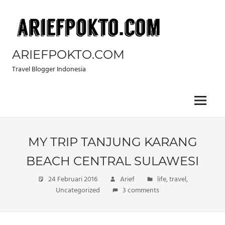
Skip
to
content
ARIEFPOKTO.COM
Travel Blogger Indonesia
Menu
MY TRIP TANJUNG KARANG
BEACH CENTRAL SULAWESI
24 Februari 2016
Arief
life
,
travel
,
Uncategorized
3 comments