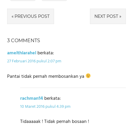
Navigasi
PREVIOUS POST
NEXT POST
pos
3 COMMENTS
amelthiarahel
berkata:
27 Februari 2016 pukul 2:07 pm
Pantai tidak pernah membosankan ya
rachman14
berkata:
10 Maret 2016 pukul 4:39 pm
Tidaaaaak ! Tidak pernah bosaan !