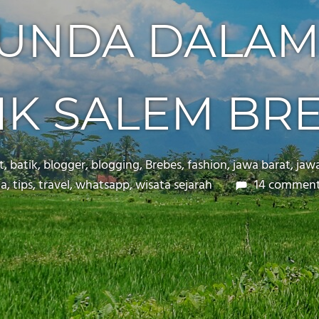
SUNDA DALAM
IK SALEM BR
t
,
batik
,
blogger
,
blogging
,
Brebes
,
fashion
,
jawa barat
,
jaw
ia
,
tips
,
travel
,
whatsapp
,
wisata sejarah
14 commen