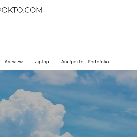
POKTO.COM
Arieview
aiptrip
Ariefpokto’s Portofolio