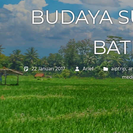
BUDAYA 
BAT
22 Januari 2017
Arief
aiptrip
,
ar
med