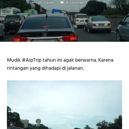
tips
,
travel
8 comments
Mudik #AipTrip tahun ini agak berwarna. Karena 
rintangan yang dihadapi di jalanan. 