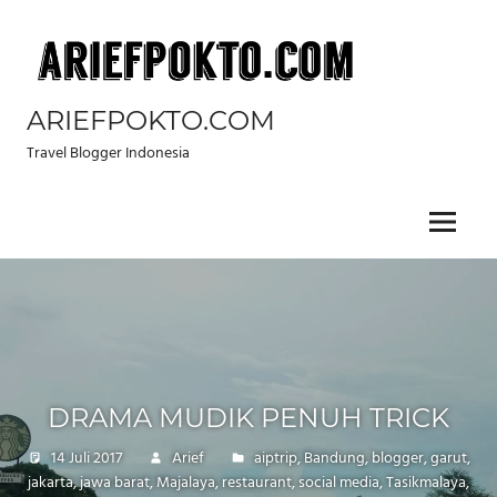
Skip
to
content
ARIEFPOKTO.COM
Travel Blogger Indonesia
Menu
DRAMA MUDIK PENUH TRICK
14 Juli 2017
Arief
aiptrip
,
Bandung
,
blogger
,
garut
,
jakarta
,
jawa barat
,
Majalaya
,
restaurant
,
social media
,
Tasikmalaya
,