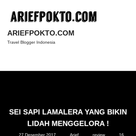
Skip
to
content
ARIEFPOKTO.COM
Travel Blogger Indonesia
Menu
SEI SAPI LAMALERA YANG BIKIN
LIDAH MENGGELORA !
27 Desember 2017
Arief
review
16