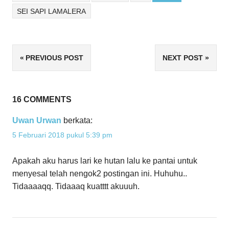
SEI SAPI LAMALERA
Navigasi
PREVIOUS POST
NEXT POST
pos
16 COMMENTS
Uwan Urwan
berkata:
5 Februari 2018 pukul 5:39 pm
Apakah aku harus lari ke hutan lalu ke pantai untuk
menyesal telah nengok2 postingan ini. Huhuhu..
Tidaaaaqq. Tidaaaq kuatttt akuuuh.