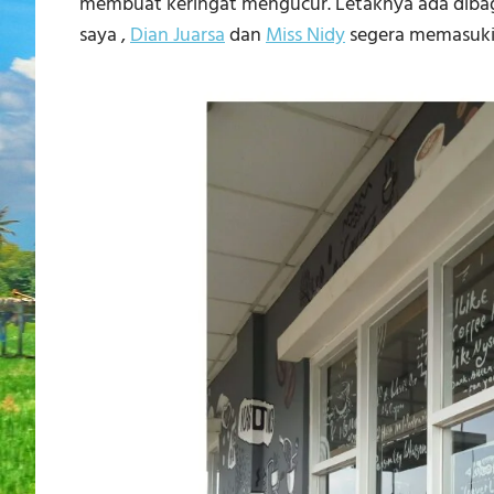
membuat keringat mengucur. Letaknya ada dibagi
saya ,
Dian Juarsa
dan
Miss Nidy
segera memasuki 