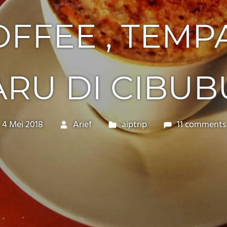
OFFEE , TEMP
ARU DI CIBUB
4 Mei 2018
Arief
aiptrip
11 comments