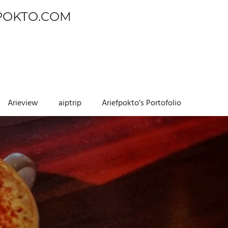
POKTO.COM
Arieview
aiptrip
Ariefpokto’s Portofolio