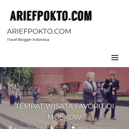
Skip
to
content
ARIEFPOKTO.COM
Travel Blogger Indonesia
Menu
TEMPAT WISATA FAVORIT DI
MOSKOW
20 Agustus 2018
Arief
aiptrip
,
throwbackAip