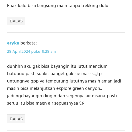
Enak kalo bisa langsung main tanpa trekking dulu
BALAS
eryka
berkata:
28 April 2024 pukul 9:28 am
duhhhh aku gak bisa bayangin itu lutut mencium
batuuuu pasti suakit banget gak sie masss,,,tp
untungnya gpp ya tempurung lututnya masih aman jadi
masih bisa melanjutkan ekplore green canyon..
jadi ngebayangin dingin dan segernya air disana..pasti
seruu itu bisa maen air sepuasnyaa 🙂
BALAS