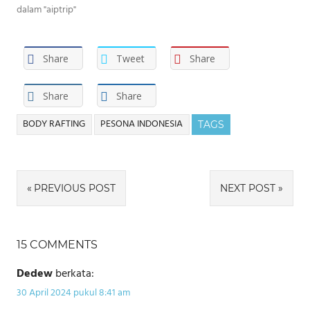
dalam "aiptrip"
Share
Tweet
Share
Share
Share
BODY RAFTING
PESONA INDONESIA
TAGS
Navigasi
PREVIOUS POST
NEXT POST
pos
15 COMMENTS
Dedew
berkata:
30 April 2024 pukul 8:41 am