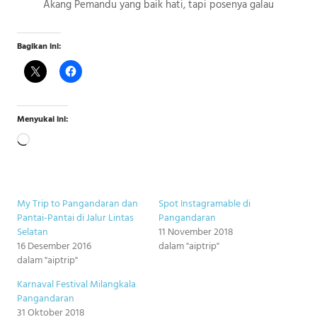
Akang Pemandu yang baik hati, tapi posenya galau
Bagikan ini:
Menyukai ini:
Memuat...
My Trip to Pangandaran dan
Spot Instagramable di
Pantai-Pantai di Jalur Lintas
Pangandaran
Selatan
11 November 2018
16 Desember 2016
dalam "aiptrip"
dalam "aiptrip"
Karnaval Festival Milangkala
Pangandaran
31 Oktober 2018