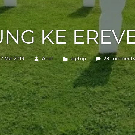
NG KE EREV
7 Mei 2019
Arief
aiptrip
28 comments