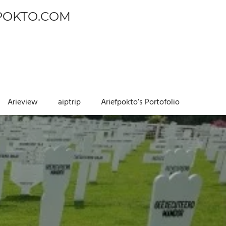
POKTO.COM
Arieview
aiptrip
Ariefpokto’s Portofolio