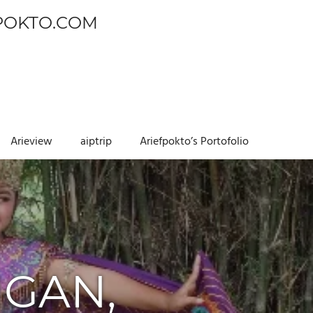
POKTO.COM
Arieview
aiptrip
Ariefpokto’s Portofolio
GAN,