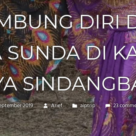
MBUNG DIRI 
 SUNDA DI 
YA SINDANGB
eptember 2019
Arief
aiptrip
23 comme