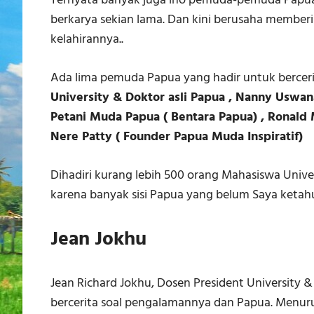
Ternyata banyak juga lho pemuda-pemuda Papua y
berkarya sekian lama. Dan kini berusaha member
kelahirannya..
Ada lima pemuda Papua yang hadir untuk bercerit
University & Doktor asli Papua , Nanny Uswan
Petani Muda Papua ( Bentara Papua) , Ronald 
Nere Patty ( Founder Papua Muda Inspiratif)
Dihadiri kurang lebih 500 orang Mahasiswa Univer
karena banyak sisi Papua yang belum Saya ketahu
Jean Jokhu
Jean Richard Jokhu, Dosen President University &
bercerita soal pengalamannya dan Papua. Menurut