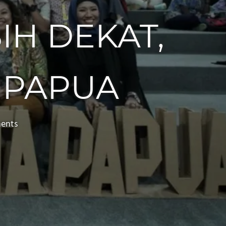
H DEKAT,
 PAPUA
ents