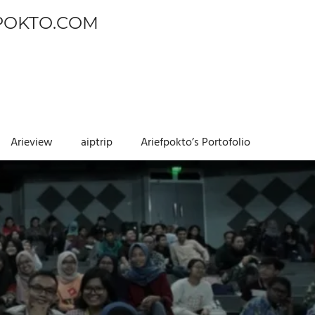
POKTO.COM
Arieview
aiptrip
Ariefpokto’s Portofolio