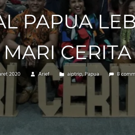
L PAPUA LEBI
 MARI CERITA
aret 2020
Arief
aiptrip
,
Papua
8 comm