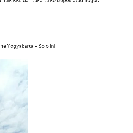
a naik KRL dari Jakarta ke Depok atau Bogor.
ne Yogyakarta – Solo ini