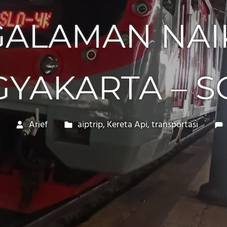
ALAMAN NAI
GYAKARTA – S
Arief
aiptrip
,
Kereta Api
,
transportasi