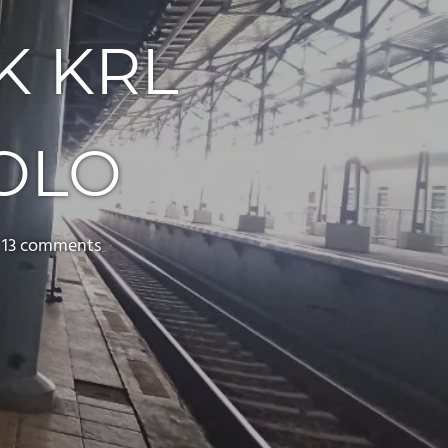
K KRL
OLO
13 comments