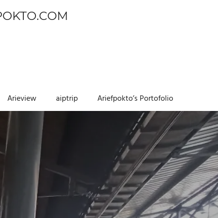
POKTO.COM
Arieview
aiptrip
Ariefpokto’s Portofolio