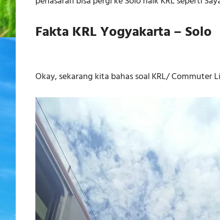
penasaran bisa pergi ke Solo naik KRL seperti Say
Fakta KRL Yogyakarta – Solo
Okay, sekarang kita bahas soal KRL/ Commuter Li