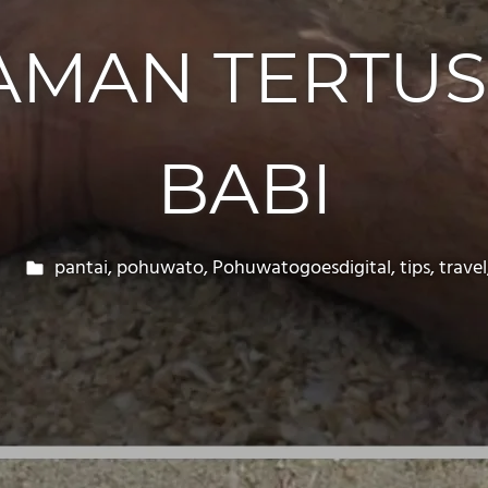
AMAN TERTUS
BABI
pantai
,
pohuwato
,
Pohuwatogoesdigital
,
tips
,
travel