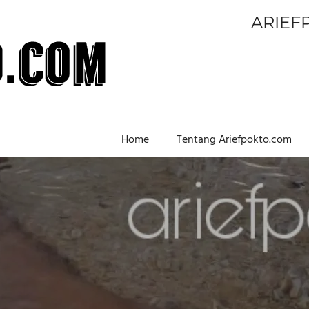
ARIEF
Home
Tentang Ariefpokto.com