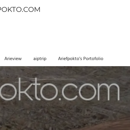
POKTO.COM
Arieview
aiptrip
Ariefpokto’s Portofolio