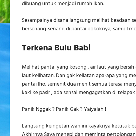
dibuang untuk menjadi rumah ikan.
Sesampainya disana langsung melihat keadaan sekit
bersenang-senang di pantai pokoknya, sambil m
Terkena Bulu Babi
Melihat pantai yang kosong , air laut yang bersih
laut kelihatan. Dan gak keliatan apa-apa yang m
pantai lho. semenit dua menit semua terasa men
kaki ke pasir , ada sensai mengagetkan di telapa
Panik Nggak ? Panik Gak ? Yaiyalah !
Langsung keingetan wah ini kayaknya ketusuk bul
Akhirnya Saya menepi dan meminta pertolonga