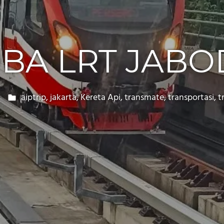
OBA LRT JAB
aiptrip
,
jakarta
,
Kereta Api
,
transmate
,
transportasi
,
t