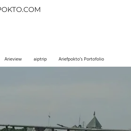
POKTO.COM
Arieview
aiptrip
Ariefpokto’s Portofolio