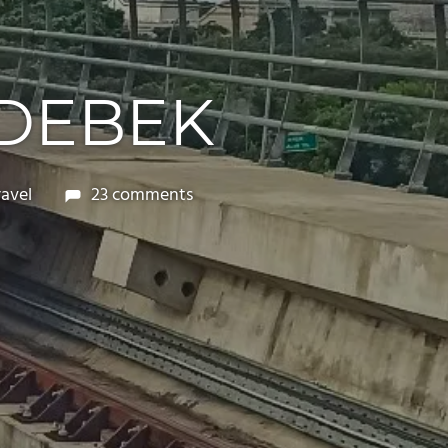
ODEBEK
ravel
23 comments