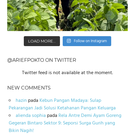
Follow on Instagram
LOAD MORE...
@ARIEFPOKTO ON TWITTER
Twitter feed is not available at the moment.
NEW COMMENTS
hazin
pada
Kebun Pangan Madaya: Sulap
Pekarangan Jadi Solusi Ketahanan Pangan Keluarga
alienda sophia
pada
Rela Antre Demi Ayam Goreng
Gegeran Bintaro Sektor 9: Seporsi Surga Gurih yang
Bikin Nagih!