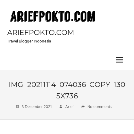
Skip
to
content
ARIEFPOKTO.COM
Travel Blogger Indonesia
Menu
IMG_20211114_074036_COPY_130
5X736
3 Desember 2021
Arief
No comments