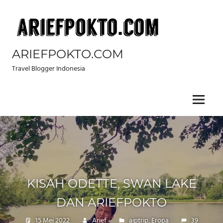
Skip
to
content
ARIEFPOKTO.COM
Travel Blogger Indonesia
Menu
KISAH ODETTE, SWAN LAKE⁣⁣⁣
⁣⁣⁣DAN ARIEFPOKTO
15 Mei 2022
Arief
aiptrip
,
Eropa
39