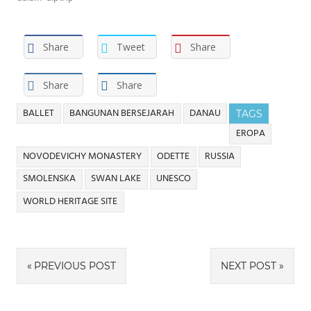
Share
Tweet
Share
Share
Share
BALLET
BANGUNAN BERSEJARAH
DANAU
TAGS
EROPA
NOVODEVICHY MONASTERY
ODETTE
RUSSIA
SMOLENSKA
SWAN LAKE
UNESCO
WORLD HERITAGE SITE
Navigasi
PREVIOUS POST
NEXT POST
pos