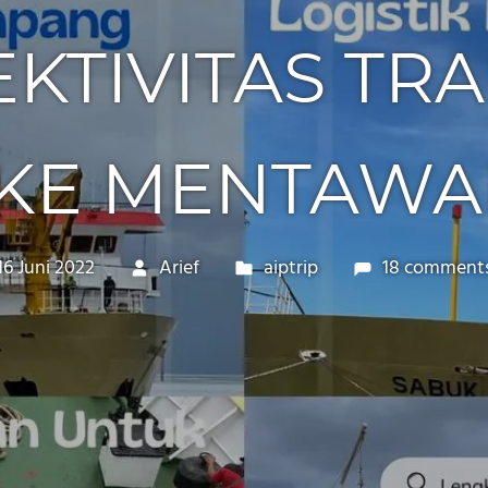
KTIVITAS TR
KE MENTAWA
16 Juni 2022
Arief
aiptrip
18 comment