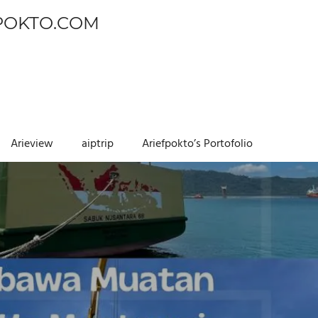
POKTO.COM
Arieview
aiptrip
Ariefpokto’s Portofolio