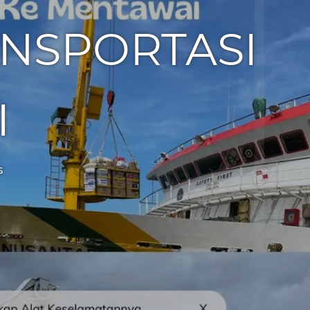
ANSPORTASI
I
s