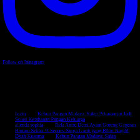
Follow on Instagram
@ariefpokto on Twitter
Twitter feed is not available at the moment.
New Comments
hazin
pada
Kebun Pangan Madaya: Sulap Pekarangan Jadi
Solusi Ketahanan Pangan Keluarga
alienda sophia
pada
Rela Antre Demi Ayam Goreng Gegeran
Bintaro Sektor 9: Seporsi Surga Gurih yang Bikin Nagih!
Dyah Kusuma
pada
Kebun Pangan Madaya: Sulap