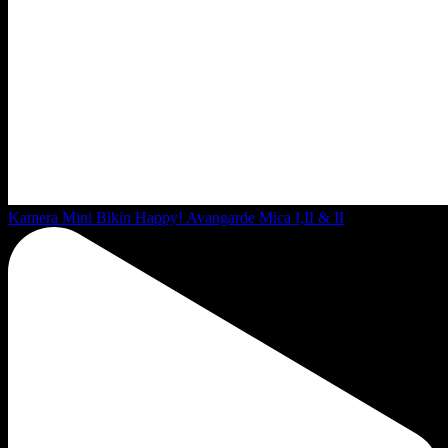
Kamera Mini Bikin Happy! Avangarde Mica I,II & II