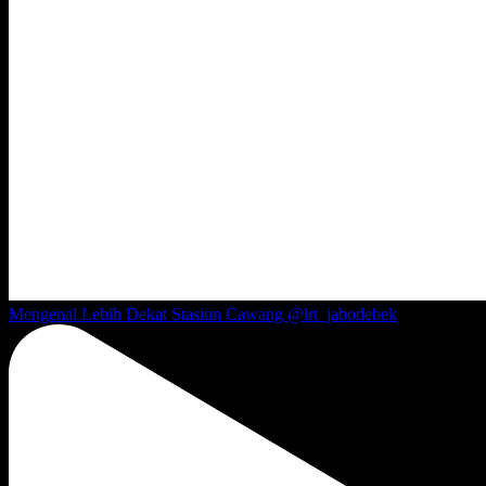
Mengenal Lebih Dekat Stasiun Cawang @lrt_jabodebek