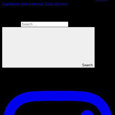
bagaimana data komentar Anda diproses
Search
Search for:
Search
Instagram Ariefpokto