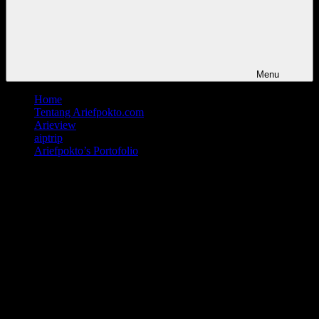
Menu
Home
Tentang Ariefpokto.com
Arieview
aiptrip
Ariefpokto’s Portofolio
img-20220706-
wa00152563769414162773