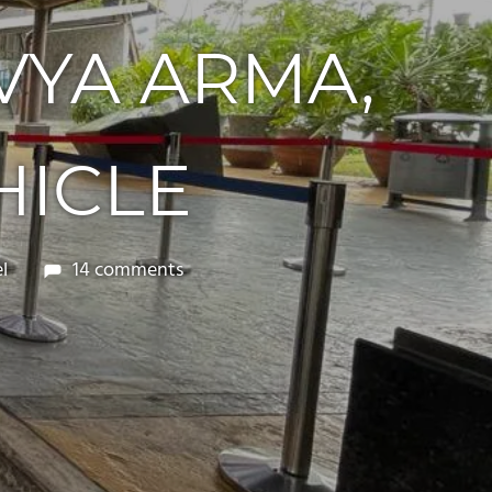
VYA ARMA,
ICLE
l
14 comments