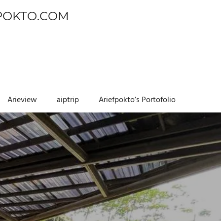
POKTO.COM
Arieview
aiptrip
Ariefpokto’s Portofolio