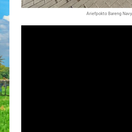
Ariefpokto Bareng Navy