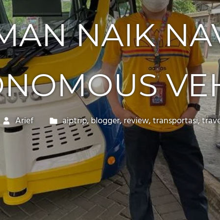
AN NAIK NA
ONOMOUS VEH
Arief
aiptrip
,
blogger
,
review
,
transportasi
,
trave