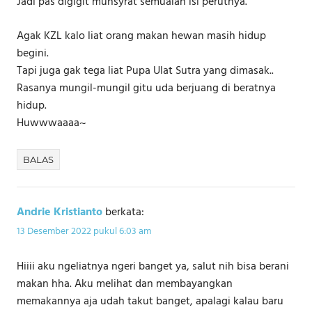
Jadi pas digigit munsyrat semualah isi perutnya.
Agak KZL kalo liat orang makan hewan masih hidup
begini.
Tapi juga gak tega liat Pupa Ulat Sutra yang dimasak..
Rasanya mungil-mungil gitu uda berjuang di beratnya
hidup.
Huwwwaaaa~
BALAS
Andrie Kristianto
berkata:
13 Desember 2022 pukul 6:03 am
Hiiii aku ngeliatnya ngeri banget ya, salut nih bisa berani
makan hha. Aku melihat dan membayangkan
memakannya aja udah takut banget, apalagi kalau baru