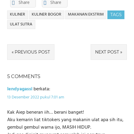
Share
Share
KULINER
KULINER BOGOR
MAKANAN EKSTRIM
TAGS
ULAT SUTRA
Navigasi
PREVIOUS POST
NEXT POST
pos
5 COMMENTS
lendyagassi
berkata:
13 Desember 2022 pukul 7:01 am
Kak Aiep beneran iih… berani banget!
Aku kemarin liat tiktokers yang makanin ulat apa sih itu,
gembul gembul warna ijo, MASIH HIDUP.