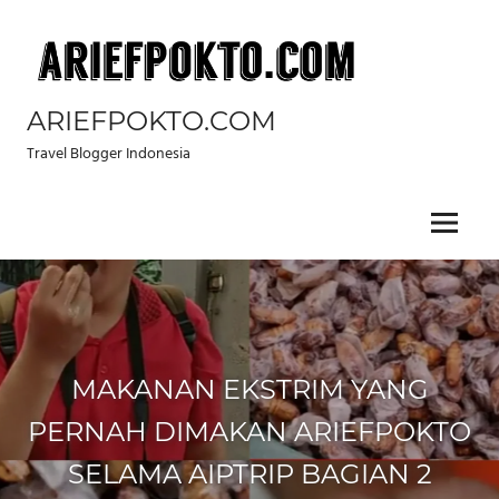
Skip
to
content
ARIEFPOKTO.COM
Travel Blogger Indonesia
Menu
MAKANAN EKSTRIM YANG
PERNAH DIMAKAN ARIEFPOKTO
SELAMA AIPTRIP BAGIAN 2