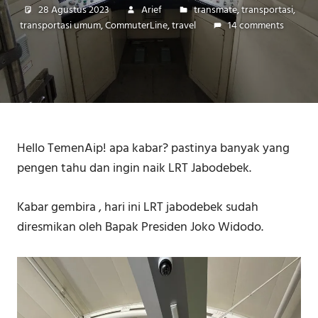
28 Agustus 2023
Arief
transmate
,
transportasi
,
transportasi umum, CommuterLine
,
travel
14 comments
Hello TemenAip! apa kabar? pastinya banyak yang
pengen tahu dan ingin naik LRT Jabodebek.
Kabar gembira , hari ini LRT jabodebek sudah
diresmikan oleh Bapak Presiden Joko Widodo.