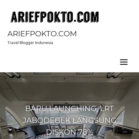
Skip
to
content
ARIEFPOKTO.COM
Travel Blogger Indonesia
Menu
BARU LAUNCHING, LRT
JABODEBEK LANGSUNG
DISKON 78%