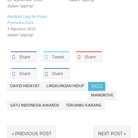
22 September 2020
dalam "aiptrip"
dalam "aiptrip"
Kembali Lagi Ke Pulau
Pramuka 2023
3 Agustus 2023
dalam "aiptrip"
Share
Tweet
Share
Share
Share
DAVID HIDAYAT
LINGKUNGAN HIDUP
TAGS
MANGROVE
SATU INDONESIA AWARDS
TERUMBU KARANG
Navigasi
PREVIOUS POST
NEXT POST