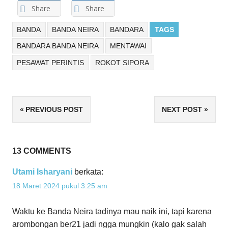
Share
Share
BANDA
BANDA NEIRA
BANDARA
TAGS
BANDARA BANDA NEIRA
MENTAWAI
PESAWAT PERINTIS
ROKOT SIPORA
Navigasi
PREVIOUS POST
NEXT POST
pos
13 COMMENTS
Utami Isharyani
berkata:
18 Maret 2024 pukul 3:25 am
Waktu ke Banda Neira tadinya mau naik ini, tapi karena
arombongan ber21 jadi ngga mungkin (kalo gak salah