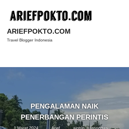
Skip
to
content
ARIEFPOKTO.COM
Travel Blogger Indonesia
Menu
PENGALAMAN NAIK
PENERBANGAN PERINTIS
1 Maret 2024
Arief
aiptrip
,
transportasi