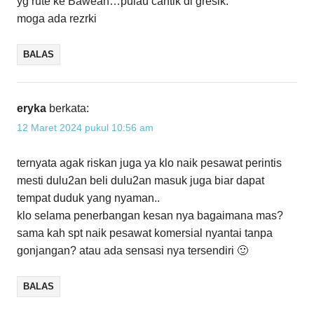
yg rute ke Bawean…pulau cantik di gresik.
moga ada rezrki
BALAS
eryka
berkata:
12 Maret 2024 pukul 10:56 am
ternyata agak riskan juga ya klo naik pesawat perintis
mesti dulu2an beli dulu2an masuk juga biar dapat
tempat duduk yang nyaman..
klo selama penerbangan kesan nya bagaimana mas?
sama kah spt naik pesawat komersial nyantai tanpa
gonjangan? atau ada sensasi nya tersendiri 🙂
BALAS