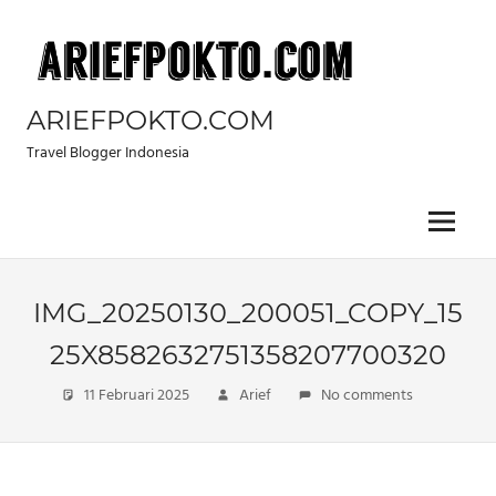
Skip
to
content
ARIEFPOKTO.COM
Travel Blogger Indonesia
Menu
IMG_20250130_200051_COPY_15
25X8582632751358207700320
11 Februari 2025
Arief
No comments