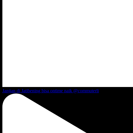
Janjian di Jatibening bisa ontime naik @commuterli