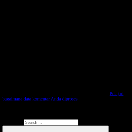
Situs ini menggunakan Akismet untuk mengurangi spam.
Pelajari
bagaimana data komentar Anda diproses
Search
Search for: