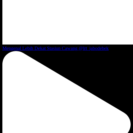
Mengenal Lebih Dekat Stasiun Cawang @lrt_jabodebek