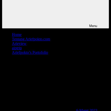
Menu
Home
Tentang Ariefpokto.com
Arieview
aiptrip
Ariefpokto’s Portofolio
img_20230306_19580223670795
6 Maret 2023