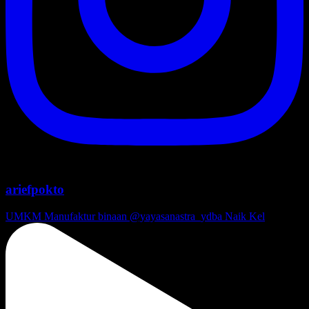
ariefpokto
UMKM Manufaktur binaan @yayasanastra_ydba Naik Kel