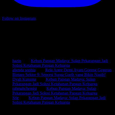
Follow on Instagram
@ariefpokto on Twitter
Twitter feed is not available at the moment.
New Comments
hazin
pada
Kebun Pangan Madaya: Sulap Pekarangan Jadi
Solusi Ketahanan Pangan Keluarga
alienda sophia
pada
Rela Antre Demi Ayam Goreng Gegeran
Bintaro Sektor 9: Seporsi Surga Gurih yang Bikin Nagih!
Dyah Kusuma
pada
Kebun Pangan Madaya: Sulap
Pekarangan Jadi Solusi Ketahanan Pangan Keluarga
rahmahchemist
pada
Kebun Pangan Madaya: Sulap
Pekarangan Jadi Solusi Ketahanan Pangan Keluarga
Srie
pada
Kebun Pangan Madaya: Sulap Pekarangan Jadi
Solusi Ketahanan Pangan Keluarga
Arsip Arief Pokto