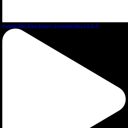
Kamera Mini Bikin Happy! Avangarde Mica I,II & II