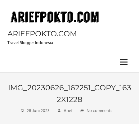
Skip
to
content
ARIEFPOKTO.COM
Travel Blogger Indonesia
Menu
IMG_20230626_162251_COPY_163
2X1228
28 Juni 2023
Arief
No comments