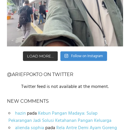
Follow on Instagram
LOAD MORE...
@ARIEFPOKTO ON TWITTER
Twitter feed is not available at the moment.
NEW COMMENTS
hazin
pada
Kebun Pangan Madaya: Sulap
Pekarangan Jadi Solusi Ketahanan Pangan Keluarga
alienda sophia
pada
Rela Antre Demi Ayam Goreng