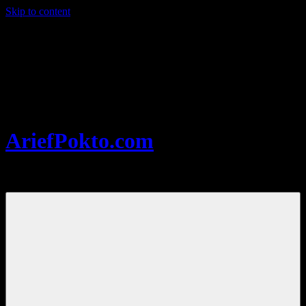
Skip to content
AriefPokto.com
Travel Blogger Indonesia