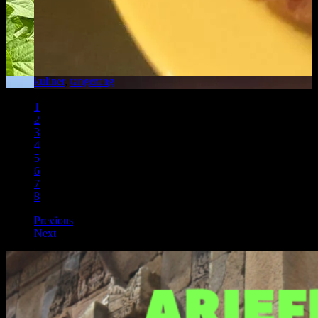
kuliner
,
tangerang
20 comments
1
2
3
4
5
6
7
8
Previous
Next