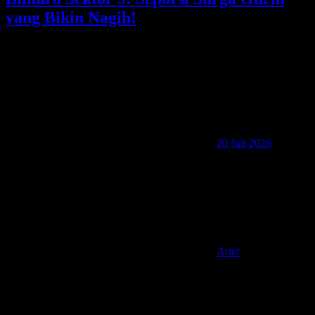
yang Bikin Nagih!
20 Juli 2026
Arief
Hello TemenAip! Apa Kabar? Siapa suka Ayam Goreng!? Sayaa!
Hari Minggu kemarin Saya sempat mencicipi Ayam Goreng
Gegeran di Bintaro