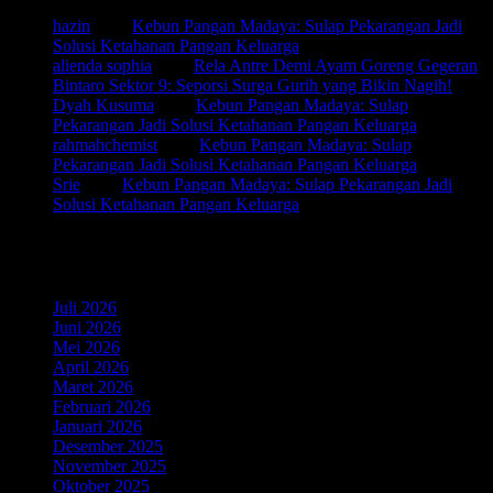
hazin
pada
Kebun Pangan Madaya: Sulap Pekarangan Jadi
Solusi Ketahanan Pangan Keluarga
alienda sophia
pada
Rela Antre Demi Ayam Goreng Gegeran
Bintaro Sektor 9: Seporsi Surga Gurih yang Bikin Nagih!
Dyah Kusuma
pada
Kebun Pangan Madaya: Sulap
Pekarangan Jadi Solusi Ketahanan Pangan Keluarga
rahmahchemist
pada
Kebun Pangan Madaya: Sulap
Pekarangan Jadi Solusi Ketahanan Pangan Keluarga
Srie
pada
Kebun Pangan Madaya: Sulap Pekarangan Jadi
Solusi Ketahanan Pangan Keluarga
Arsip Arief Pokto
Juli 2026
(5)
Juni 2026
(6)
Mei 2026
(7)
April 2026
(5)
Maret 2026
(4)
Februari 2026
(5)
Januari 2026
(6)
Desember 2025
(3)
November 2025
(5)
Oktober 2025
(3)