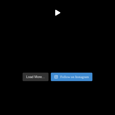
Load More...
Follow on Instagram
@ariefpokto on Twitter
Twitter feed is not available at the moment.
New Comments