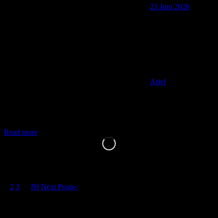
23 Juni 2026
Arief
Hello TemenAip! Apa kabar? Siapa yang suka belanjanya sambil
berpikir beberapa pertimbangan? Ribet? Gapapa. Emang harus gitu.
Bayangkan lagi liburan
Read more
Paginasi pos
1
2
3
…
89
Next Posts
»
Search