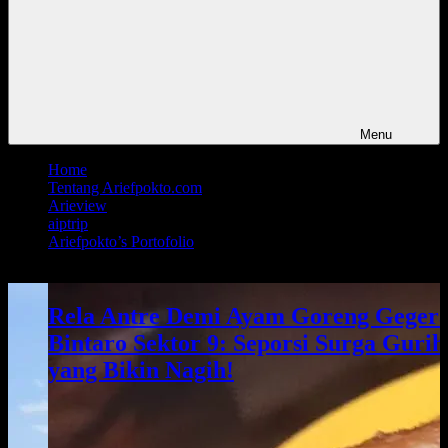
Menu
Home
Tentang Ariefpokto.com
Arieview
aiptrip
Ariefpokto’s Portofolio
Rela Antre Demi Ayam Goreng Geger
Bintaro Sektor 9: Seporsi Surga Gurih
yang Bikin Nagih!