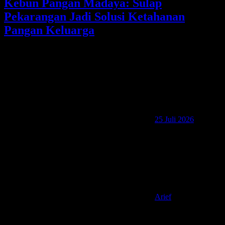
Kebun Pangan Madaya: Sulap
Pekarangan Jadi Solusi Ketahanan
Pangan Keluarga
25 Juli 2026
Arief
Hello TemenAip! Assalamu’alaikum! Apa Kabar? Saya baru aja
pulang dari Sukabumi. Tepatnya dari Pesantren Tahfiz Quran Green