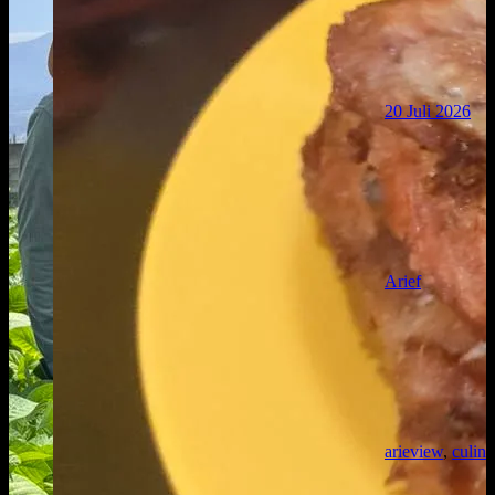
20 Juli 2026
Arief
arieview
,
culina