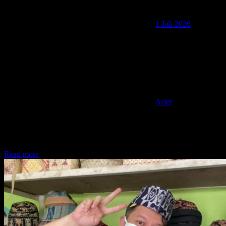
1 Juli 2026
Arief
Hello TemenAip! Apa Kabar? Siapa yang mau ke Jepang? Bakal
ada perubahan signifikan sih di bagian biaya Visa. Saya
rangkumkan
Read more