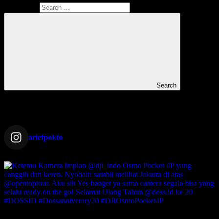
Search for:
Search
Instagram Ariefpokto
ariefpokto