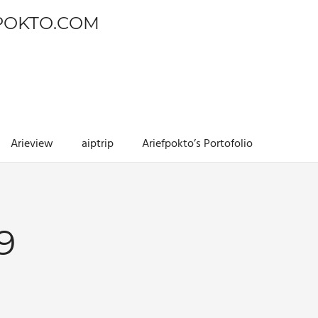
POKTO.COM
Arieview
aiptrip
Ariefpokto’s Portofolio
9