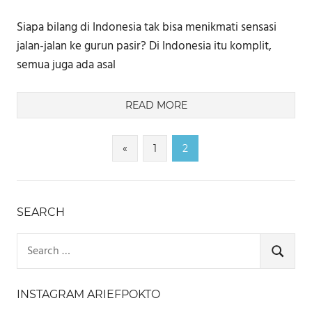
Siapa bilang di Indonesia tak bisa menikmati sensasi
jalan-jalan ke gurun pasir? Di Indonesia itu komplit,
semua juga ada asal
READ MORE
Paginasi
Previous
«
1
2
Posts
pos
SEARCH
Search
for:
SEARCH
INSTAGRAM ARIEFPOKTO