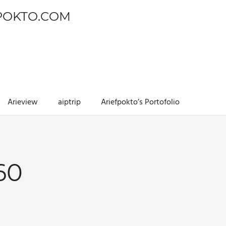
POKTO.COM
Arieview
aiptrip
Ariefpokto’s Portofolio
60