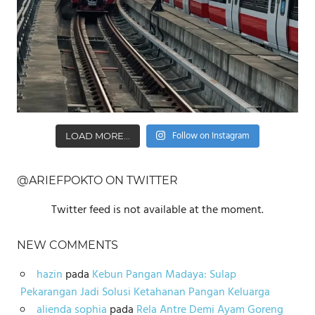
Follow on Instagram
LOAD MORE...
@ARIEFPOKTO ON TWITTER
Twitter feed is not available at the moment.
NEW COMMENTS
hazin
pada
Kebun Pangan Madaya: Sulap
Pekarangan Jadi Solusi Ketahanan Pangan Keluarga
alienda sophia
pada
Rela Antre Demi Ayam Goreng