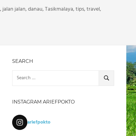
 jalan jalan, danau
,
Tasikmalaya
,
tips
,
travel
,
SEARCH
Search
for:
SEARCH
INSTAGRAM ARIEFPOKTO
ariefpokto