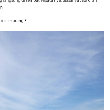
g langsung di tempat wisata nya. Biasanya Jadi draft
ah
ini sekarang ?