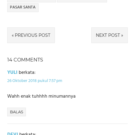
PASAR SANTA
Navigasi
PREVIOUS POST
NEXT POST
pos
14 COMMENTS
YULI
berkata:
26 Oktober 2018 pukul 7:57 pm
Wahh enak tuhhhh minumannya
BALAS
DEVI
berkata: