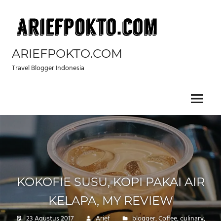
Skip
to
content
ARIEFPOKTO.COM
Travel Blogger Indonesia
Menu
KOKOFIE SUSU, KOPI PAKAI AIR
KELAPA, MY REVIEW
23 Agustus 2017
Arief
blogger
,
Coffee
,
culinary
,