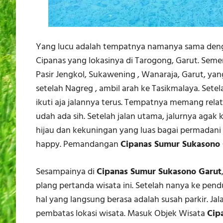
Yang lucu adalah tempatnya namanya sama denga
Cipanas yang lokasinya di Tarogong, Garut. Semen
Pasir Jengkol, Sukawening , Wanaraja, Garut, yan
setelah Nagreg , ambil arah ke Tasikmalaya. Sete
ikuti aja jalannya terus. Tempatnya memang relati
udah ada sih. Setelah jalan utama, jalurnya agak
hijau dan kekuningan yang luas bagai permadani
happy. Pemandangan
Cipanas Sumur Sukasono
Sesampainya di
Cipanas Sumur Sukasono Garut
plang pertanda wisata ini. Setelah nanya ke pen
hal yang langsung berasa adalah susah parkir. Jal
pembatas lokasi wisata. Masuk Objek Wisata
Cip