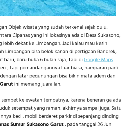
n Objek wisata yang sudah terkenal sejak dulu,
tara Cipanas yang ini lokasinya ada di Desa Sukasono,
g lebih dekat ke Limbangan. Jadi kalau mau kesini
lah Limbangan bisa belok kanan di pertigaan Bandrek,
f baru, baru buka 6 bulan saja, Tapi di
Google Maps
 kecil, tapi pemandangannya luar biasa, hamparan padi
 dengan latar pegunungan bisa bikin mata adem dan
 Garut
ini memang juara lah,
, sempet kelewatan tempatnya, karena beneran ga ada
duduk setempat yang ramah, akhirnya sampai juga. Satu
annya kecil, mobil berderet parkir di sepanjang dinding
anas Sumur Sukasono Garut
, pada tanggal 26 Juni