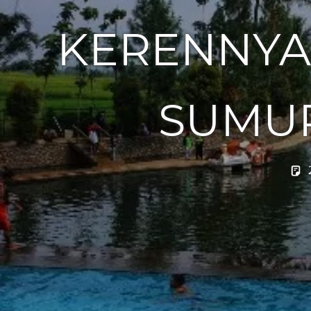
KERENNYA 
SUMU