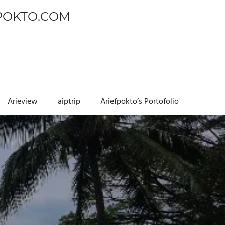
POKTO.COM
Arieview
aiptrip
Ariefpokto’s Portofolio