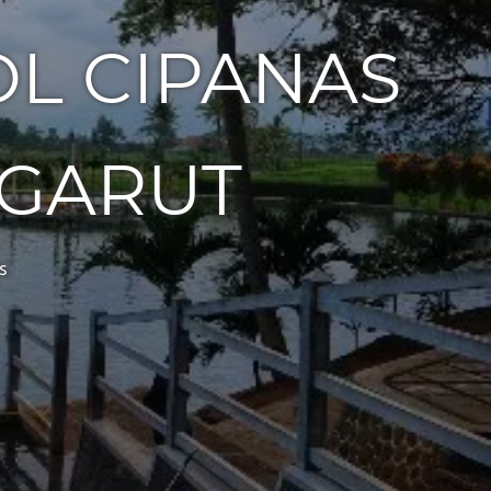
OL CIPANAS
GARUT
s