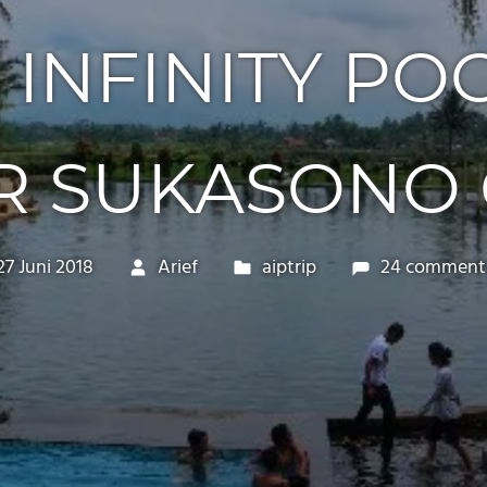
INFINITY PO
R SUKASONO 
27 Juni 2018
Arief
aiptrip
24 comment