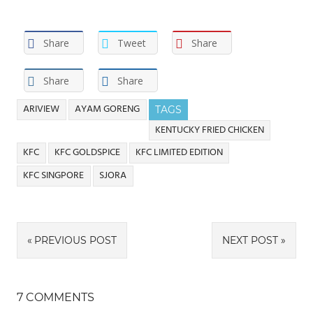
Share
Tweet
Share
Share
Share
ARIVIEW
AYAM GORENG
TAGS
KENTUCKY FRIED CHICKEN
KFC
KFC GOLDSPICE
KFC LIMITED EDITION
KFC SINGPORE
SJORA
Navigasi
PREVIOUS POST
NEXT POST
pos
7 COMMENTS