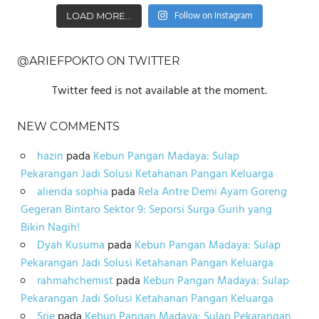
Follow on Instagram
LOAD MORE...
@ARIEFPOKTO ON TWITTER
Twitter feed is not available at the moment.
NEW COMMENTS
hazin
pada
Kebun Pangan Madaya: Sulap
Pekarangan Jadi Solusi Ketahanan Pangan Keluarga
alienda sophia
pada
Rela Antre Demi Ayam Goreng
Gegeran Bintaro Sektor 9: Seporsi Surga Gurih yang
Bikin Nagih!
Dyah Kusuma
pada
Kebun Pangan Madaya: Sulap
Pekarangan Jadi Solusi Ketahanan Pangan Keluarga
rahmahchemist
pada
Kebun Pangan Madaya: Sulap
Pekarangan Jadi Solusi Ketahanan Pangan Keluarga
Srie
pada
Kebun Pangan Madaya: Sulap Pekarangan