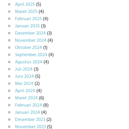
April 2025
(5)
Maret 2025
(4)
Februari 2025
(4)
Januari 2025
(3)
Desember 2024
(3)
November 2024
(4)
Oktober 2024
(1)
September 2024
(4)
Agustus 2024
(4)
Juli 2024
(3)
Juni 2024
(5)
Mei 2024
(2)
April 2024
(4)
Maret 2024
(6)
Februari 2024
(8)
Januari 2024
(4)
Desember 2023
(2)
November 2023
(5)