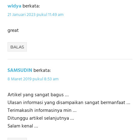
widya
berkata:
21 Januari 2023 pukul 11:49 am
great
BALAS
SAMSUDIN
berkata:
8 Maret 2019 pukul 8:53 am
Artikel yang sangat bagus …
Ulasan informasi yang disampaikan sangat bermanfaat …
Terimakasih informasinya min …
Ditunggu artikel selanjutnya …
Salam kenal …