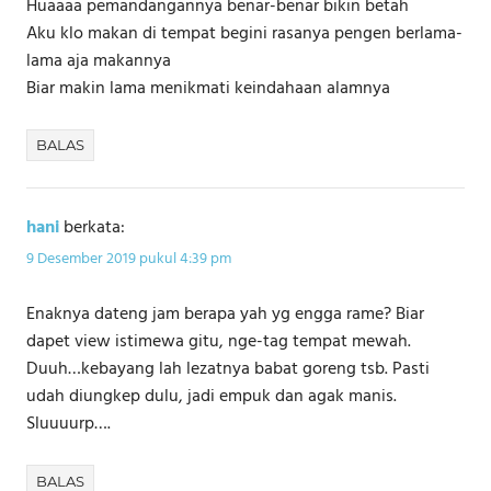
Huaaaa pemandangannya benar-benar bikin betah
Aku klo makan di tempat begini rasanya pengen berlama-
lama aja makannya
Biar makin lama menikmati keindahaan alamnya
BALAS
hani
berkata:
9 Desember 2019 pukul 4:39 pm
Enaknya dateng jam berapa yah yg engga rame? Biar
dapet view istimewa gitu, nge-tag tempat mewah.
Duuh…kebayang lah lezatnya babat goreng tsb. Pasti
udah diungkep dulu, jadi empuk dan agak manis.
Sluuuurp….
BALAS