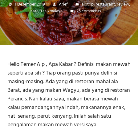
1 Desember 2019
Arief
aiptrip
,
restaurant
,
review
,
sate
,
Tasikmalaya
25 comments
Hello TemenAip , Apa Kabar ? Definisi makan mewah
seperti apa sih ? Tiap orang pasti punya definisi
masing-masing. Ada yang di restoran mahal ala
Barat, ada yang makan Wagyu, ada yang di restoran
Perancis. Nah kalau saya, makan berasa mewah
kalau pemandangannya indah, makanannya enak,
hati senang, perut kenyang. Inilah salah satu
pengalaman makan mewah versi saya.