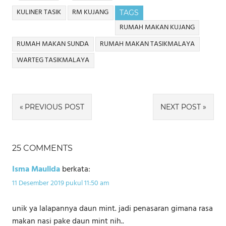
KULINER TASIK
RM KUJANG
TAGS
RUMAH MAKAN KUJANG
RUMAH MAKAN SUNDA
RUMAH MAKAN TASIKMALAYA
WARTEG TASIKMALAYA
Navigasi
PREVIOUS POST
NEXT POST
pos
25 COMMENTS
Isma Maulida
berkata:
11 Desember 2019 pukul 11:50 am
unik ya lalapannya daun mint. jadi penasaran gimana rasa
makan nasi pake daun mint nih..