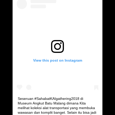
View this post on Instagram
Seseruan #SahabatKAIgathering2018 di
Museum Angkut Batu Malang dimana Kita
melihat koleksi alat transportasi yang membuka
wawasan dan komplit banget. Selain itu bisa jadi