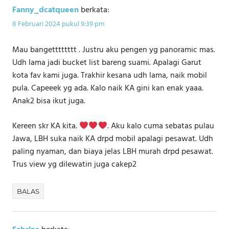
Fanny_dcatqueen
berkata:
8 Februari 2024 pukul 9:39 pm
Mau bangetttttttt . Justru aku pengen yg panoramic mas.
Udh lama jadi bucket list bareng suami. Apalagi Garut
kota fav kami juga. Trakhir kesana udh lama, naik mobil
pula. Capeeek yg ada. Kalo naik KA gini kan enak yaaa.
Anak2 bisa ikut juga.
Kereen skr KA kita.
. Aku kalo cuma sebatas pulau
Jawa, LBH suka naik KA drpd mobil apalagi pesawat. Udh
paling nyaman, dan biaya jelas LBH murah drpd pesawat.
Trus view yg dilewatin juga cakep2
BALAS