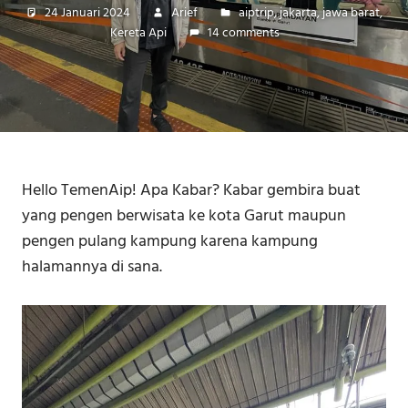
24 Januari 2024
Arief
aiptrip
,
jakarta
,
jawa barat
,
Kereta Api
14 comments
Hello TemenAip! Apa Kabar? Kabar gembira buat
yang pengen berwisata ke kota Garut maupun
pengen pulang kampung karena kampung
halamannya di sana.