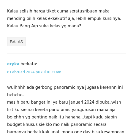
Kalau selisih harga tiket cuma seratusribuan maka
mending pilih kelas eksekutif aja, lebih empuk kursinya.
Kalau Bang Aip suka kelas yg mana?
BALAS
eryka
berkata:
6 Februari 2024 pukul 10:31 am
wuihhhh ada gerbong panoramic nya jugaaa kerennn ini
hehehe..
masih baru banget ini ya baru januari 2024 dibuka..wish
list ku sie nai kereta panoramic yaa..jurusan mana aja
bolehhh yg penting naik itu hahaha…tapi kudu siapin
budget khusus sie klo mo naik panoramic secara
harganya berkali kali lipat..moga one day bisa kesampean