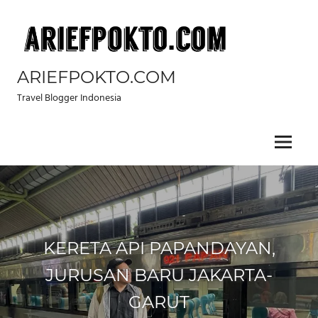
Skip
to
content
ARIEFPOKTO.COM
Travel Blogger Indonesia
Menu
KERETA API PAPANDAYAN,
JURUSAN BARU JAKARTA-
GARUT