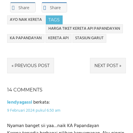
Share
Share
AYO NAIK KERETA
TAGS
HARGA TIKET KERETA API PAPANDAYAN
KA PAPANDAYAN
KERETA API
STASIUN GARUT
Navigasi
PREVIOUS POST
NEXT POST
pos
14 COMMENTS
lendyagassi
berkata:
9 Februari 2024 pukul 6:50 am
Nyaman banget sii yaa…naik KA Papandayan