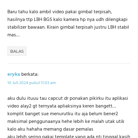
Baru tahu kalo ambil video pakai gimbal terpisah,
hasilnya ttp LBH BGS kalo kamera hp nya udh dilengkapi
stabilizer bawaan. Kirain gimbal terpisah justru LBH stabil
mas…
BALAS
eryka
berkata:
10 Juli 2024 pukul 11:03 am
aku dulu ituuu tau capcut dr ponakan pikirku itu aplikasi
video alay2 gt ternyata apliaksinya keren bangett…
komplit banget sue menurutku itu aja belum bener2
maksimal penggunaanya hehe lebih ke malah utak utik
kalo aku hahaha memang dasar pemalas
aku lebih sering pakai template yang ada nti tinggal kasih