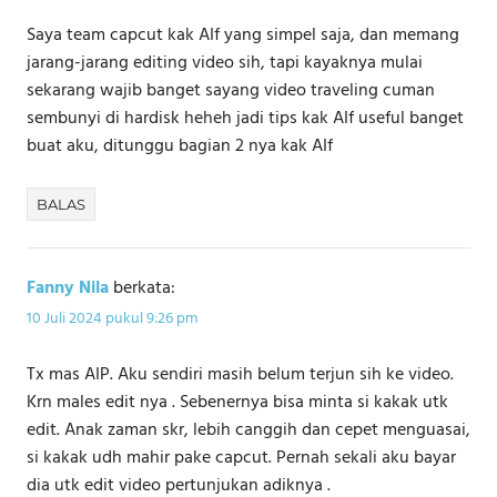
Saya team capcut kak AIf yang simpel saja, dan memang
jarang-jarang editing video sih, tapi kayaknya mulai
sekarang wajib banget sayang video traveling cuman
sembunyi di hardisk heheh jadi tips kak AIf useful banget
buat aku, ditunggu bagian 2 nya kak AIf
BALAS
Fanny Nila
berkata:
10 Juli 2024 pukul 9:26 pm
Tx mas AIP. Aku sendiri masih belum terjun sih ke video.
Krn males edit nya . Sebenernya bisa minta si kakak utk
edit. Anak zaman skr, lebih canggih dan cepet menguasai,
si kakak udh mahir pake capcut. Pernah sekali aku bayar
dia utk edit video pertunjukan adiknya .