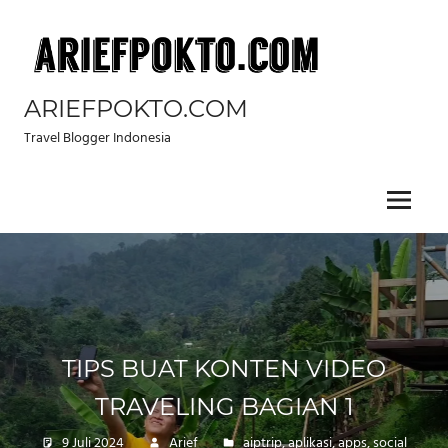
Skip
to
content
ARIEFPOKTO.COM
Travel Blogger Indonesia
Menu
TIPS BUAT KONTEN VIDEO
TRAVELING BAGIAN 1
9 Juli 2024
Arief
aiptrip
,
aplikasi
,
apps
,
social