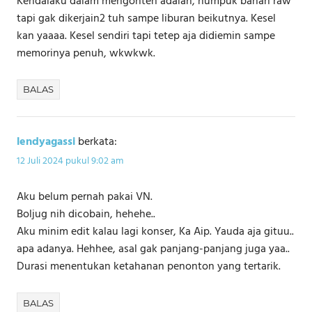
Kendalaku dalam mengonten adalah, numpuk bahan raw
tapi gak dikerjain2 tuh sampe liburan beikutnya. Kesel
kan yaaaa. Kesel sendiri tapi tetep aja didiemin sampe
memorinya penuh, wkwkwk.
BALAS
lendyagassi
berkata:
12 Juli 2024 pukul 9:02 am
Aku belum pernah pakai VN.
Boljug nih dicobain, hehehe..
Aku minim edit kalau lagi konser, Ka Aip. Yauda aja gituu..
apa adanya. Hehhee, asal gak panjang-panjang juga yaa..
Durasi menentukan ketahanan penonton yang tertarik.
BALAS