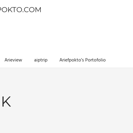
POKTO.COM
Arieview
aiptrip
Ariefpokto’s Portofolio
CK