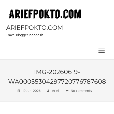
Skip
to
content
ARIEFPOKTO.COM
Travel Blogger Indonesia
Menu
IMG-20260619-
WA00055304297720776787608
19 Juni 2026
Arief
No comments