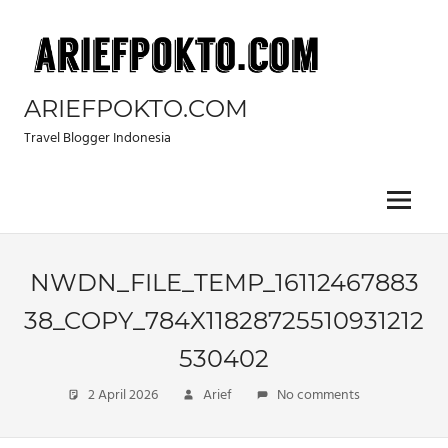
Skip
to
content
ARIEFPOKTO.COM
Travel Blogger Indonesia
Menu
NWDN_FILE_TEMP_16112467883
38_COPY_784X11828725510931212
530402
2 April 2026
Arief
No comments