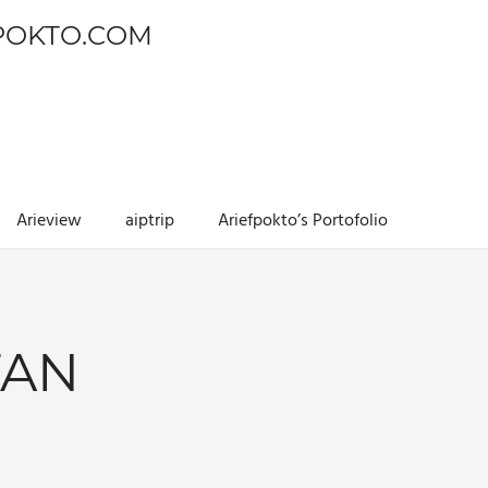
POKTO.COM
Arieview
aiptrip
Ariefpokto’s Portofolio
FAN