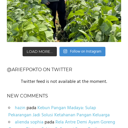
Follow on Instagram
LOAD MORE...
@ARIEFPOKTO ON TWITTER
Twitter feed is not available at the moment.
NEW COMMENTS
hazin
pada
Kebun Pangan Madaya: Sulap
Pekarangan Jadi Solusi Ketahanan Pangan Keluarga
alienda sophia
pada
Rela Antre Demi Ayam Goreng