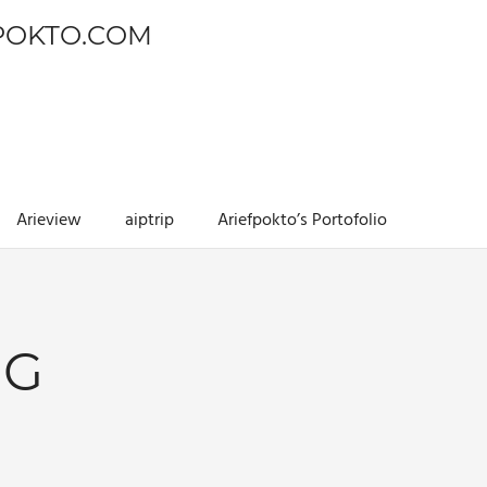
POKTO.COM
Arieview
aiptrip
Ariefpokto’s Portofolio
NG