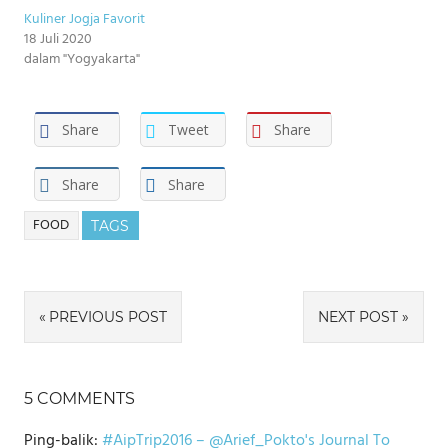
Kuliner Jogja Favorit
18 Juli 2020
dalam "Yogyakarta"
Share
Tweet
Share
Share
Share
FOOD
TAGS
Navigasi
PREVIOUS POST
NEXT POST
pos
5 COMMENTS
Ping-balik:
#AipTrip2016 – @Arief_Pokto's Journal To