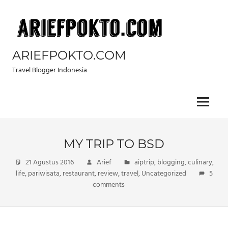
Skip
to
content
ARIEFPOKTO.COM
Travel Blogger Indonesia
Menu
MY TRIP TO BSD
21 Agustus 2016
Arief
aiptrip
,
blogging
,
culinary
,
life
,
pariwisata
,
restaurant
,
review
,
travel
,
Uncategorized
5
comments