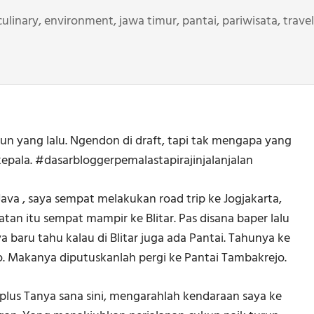
culinary
,
environment
,
jawa timur
,
pantai
,
pariwisata
,
travel
hun yang lalu. Ngendon di draft, tapi tak mengapa yang
pala. #dasarbloggerpemalastapirajinjalanjalan
ava , saya sempat melakukan road trip ke Jogjakarta,
n itu sempat mampir ke Blitar. Pas disana baper lalu
 baru tahu kalau di Blitar juga ada Pantai. Tahunya ke
o. Makanya diputuskanlah pergi ke Pantai Tambakrejo.
plus Tanya sana sini, mengarahlah kendaraan saya ke