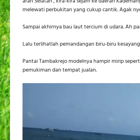
arah Selatan , kira-kira sejam ke daerah Kadema
melewati perbukitan yang cukup cantik. Agak nye
Sampai akhirnya bau laut tercium di udara. Ah pa
Lalu terlihatlah pemandangan biru-biru kesayanga
Pantai Tambakrejo modelnya hampir mirip sepert
pemukiman dan tempat jualan.