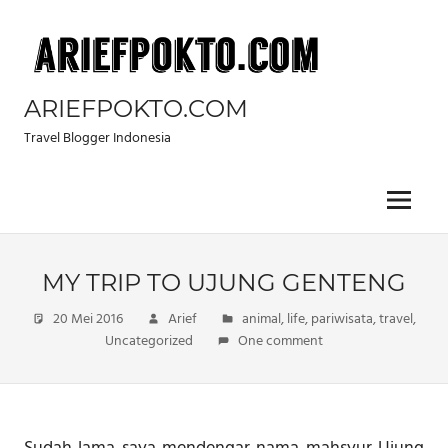
Skip
to
content
ARIEFPOKTO.COM
Travel Blogger Indonesia
Menu
MY TRIP TO UJUNG GENTENG
20 Mei 2016
Arief
animal
,
life
,
pariwisata
,
travel
,
Uncategorized
One comment