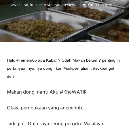
jawa barat
,
kuliner
,
restaurant
,
review
One comment
Halo #TemenAip apa Kabar ? Udah Makan belum ? penting ih
pertanyaannya. Iya dong , kan #sokperhatian , #sokbanget
deh
Makan dong, nanti Aku #KhaWATIR
Okay, pembukaan yang aneeehhh….
Jadi gini , Dulu saya sering pergi ke Majalaya.