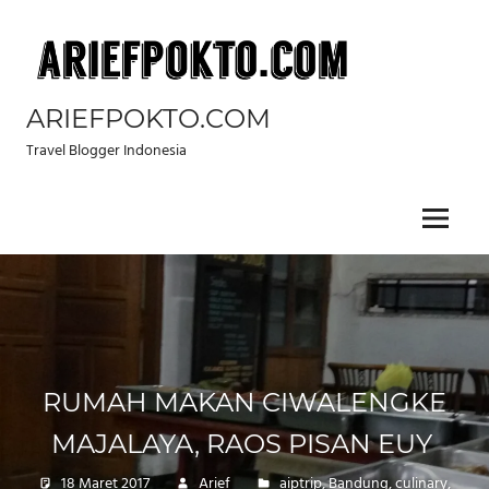
Skip
to
content
ARIEFPOKTO.COM
Travel Blogger Indonesia
Menu
RUMAH MAKAN CIWALENGKE
MAJALAYA, RAOS PISAN EUY
18 Maret 2017
Arief
aiptrip
,
Bandung
,
culinary
,