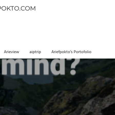
POKTO.COM
Arieview
aiptrip
Ariefpokto’s Portofolio