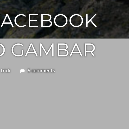
 FACEBOOK
D GAMBAR
,
trick
5 comments