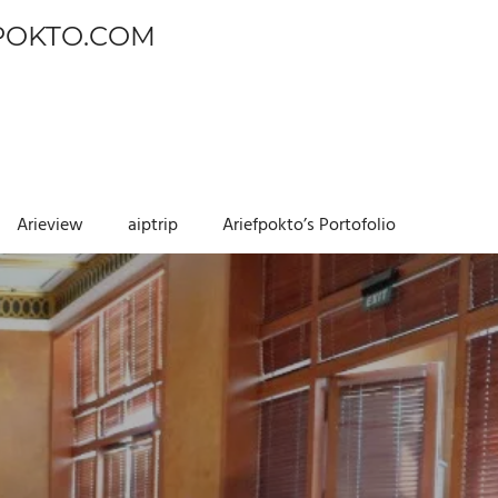
POKTO.COM
Arieview
aiptrip
Ariefpokto’s Portofolio