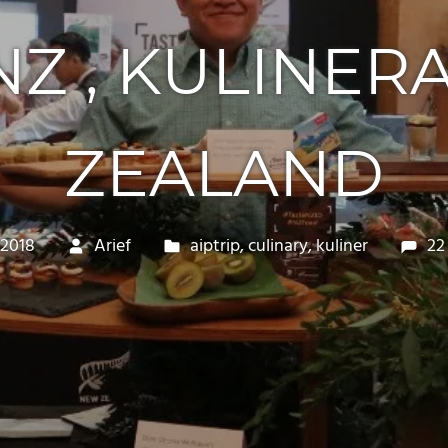
NZ , KULINE
ZEALAND
 2018
Arief
aiptrip
,
culinary
,
kuliner
22